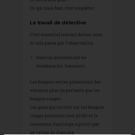
Ce qui nous faut, c’est enquêter.
Le travail de détective
C’est essentiellement du bon sens
et cela passe par l’observation.
Dans un mouvement en
tendance (ex: haussier)
Les bougies vertes présentent des
volumes plus importants que les
bougies rouges.
Les gens qui sortent sur les bougies
rouges prennent leur profit et le
consensus n’anticipe a priori par
un retour de flamme.