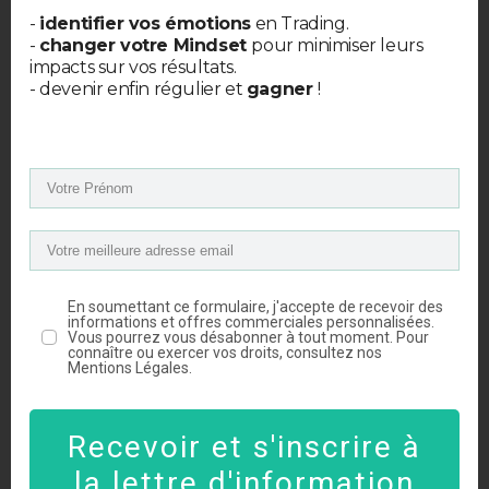
-
identifier vos émotions
en Trading.
-
changer votre Mindset
pour minimiser leurs
impacts sur vos résultats.
- devenir enfin régulier et
gagner
!
Nous sommes en direct 🙂
Mais dans tous les cas, je parle des
En soumettant ce formulaire, j'accepte de recevoir des
informations et offres commerciales personnalisées.
graphiques en direct et non des
Vous pourrez vous désabonner à tout moment. Pour
connaître ou exercer vos droits, consultez nos
graphiques a posteriori.
Mentions Légales.
Quand on regarde un graphique en
Recevoir et s'inscrire à
direct on voit tout de suite s’il y a
plus d’acheteurs que de vendeurs à
la lettre d'information