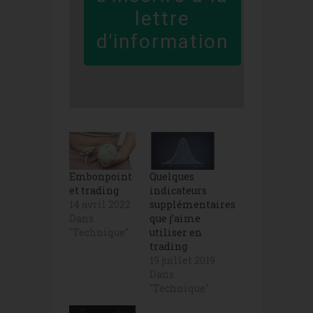
lettre
d'information
Embonpoint
Quelques
et trading
indicateurs
14 avril 2022
supplémentaires
Dans
que j’aime
"Technique"
utiliser en
trading
19 juillet 2019
Dans
"Technique"