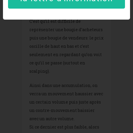
un niveau de prix. Et on voit
évoluer ce niveau au fil du temps.
C’est qu’il est difficile de
représenter une bougie d’acheteurs
puis une bougie de vendeurs: le prix
oscille de haut en bas et c’est
seulement en regardant qu’on voit
ce qu’il se passe (surtout en
scalping).
Ainsi dans une accumulation, on
verra un mouvement haussier avec
un certain volume puis juste après
un contre-mouvement baissier
avec un autre volume.
Si ce dernier est plus faible, alors