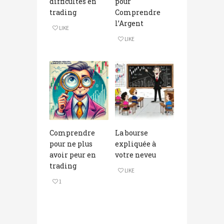
difficultés en
pour
trading
Comprendre
l’Argent
LIKE
LIKE
Comprendre
La bourse
pour ne plus
expliquée à
avoir peur en
votre neveu
trading
LIKE
1