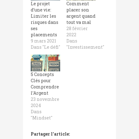
Le projet
Comment
d’une vie:
placer son
Limiter les
argent quand
risques dans
tout va mal
ses
28 février
placements
2022
9 mars 2021
Dans
Dans "Le défi"
"Investissement"
5 Concepts
Clés pour
Comprendre
l’Argent
23 novembre
2024
Dans
"Mindset"
Partager l'article: