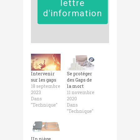
lettre
d'information
Intervenir
Se protéger
sur les gaps
des Gaps de
18 septembre
la mort
2023
11 novembre
Dans
2020
"Technique"
Dans
"Technique"
Un piège