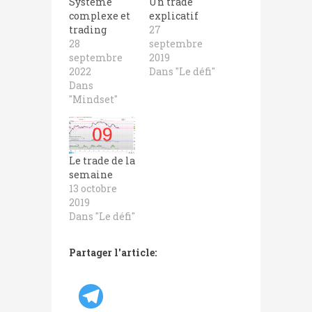
Système
Un trade
complexe et
explicatif
trading
27
28
septembre
septembre
2019
2022
Dans "Le défi"
Dans
"Mindset"
Le trade de la
semaine
13 octobre
2019
Dans "Le défi"
Partager l'article: