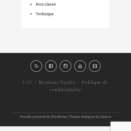
Non classé
Technique
CGV
-
Mentions légales
-
Politique de
confidentialité
Proudly powered by WordPress
|
Theme designed by Dannci