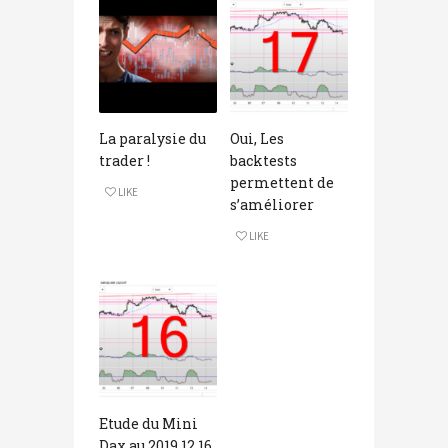
La paralysie du
Oui, Les
trader !
backtests
permettent de
LIKE
s’améliorer
LIKE
Etude du Mini
Dax au 2019 12 16