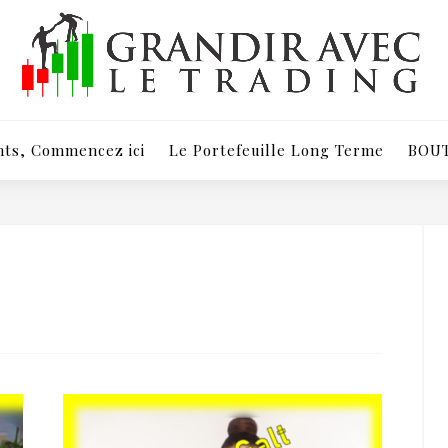
Apprenons ensemble à trader en respectant nos émotions
ts, Commencez ici
Le Portefeuille Long Terme
BOU