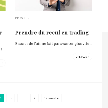
MINDSET
r
Prendre du recul en trading
Brasser de l'air ne fait pas avancer plus vite ...
...
LIRE PLUS
S
2
…
3
7
Suivant »