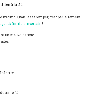
ition à la cl
é.
e trading. Quant à se tromper, c’est parfaitement
,
par définition incertain
!
ent un mauvais trade.
rades.
la lettre.
de aime 🙂 !