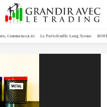
Apprenons ensemble à trader en respectant nos émotions
ts, Commencez ici
Le Portefeuille Long Terme
BOU