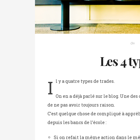
On
Les 4 t
I
l y a quatre types de trades.
On en a déjà parlé sur le blog. Une des 
de ne pas avoir toujours raison.
C’est quelque chose de compliqué à appréh
depuis les bancs de l’école :
Si on refait la même action dans le m