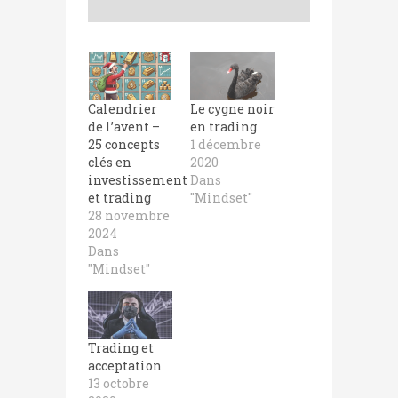
Calendrier
Le cygne noir
de l’avent –
en trading
25 concepts
1 décembre
clés en
2020
investissement
Dans
et trading
"Mindset"
28 novembre
2024
Dans
"Mindset"
Trading et
acceptation
13 octobre