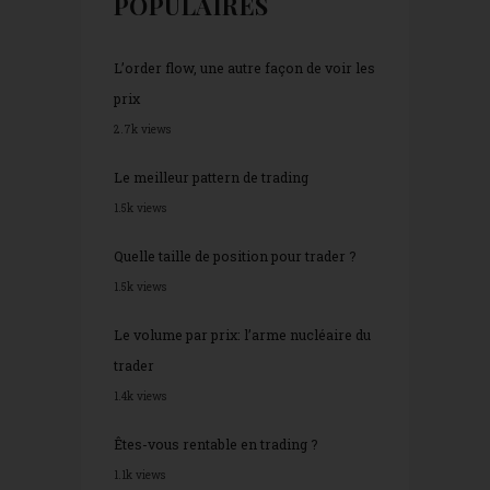
POPULAIRES
L’order flow, une autre façon de voir les
prix
2.7k views
Le meilleur pattern de trading
1.5k views
Quelle taille de position pour trader ?
1.5k views
Le volume par prix: l’arme nucléaire du
trader
1.4k views
Êtes-vous rentable en trading ?
1.1k views