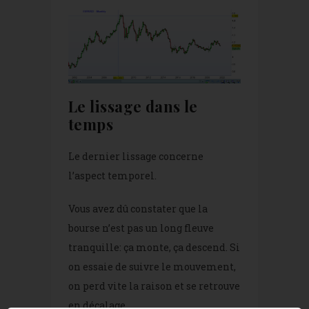
Le lissage dans le
temps
Le dernier lissage concerne
l’aspect temporel.
Vous avez dû constater que la
bourse n’est pas un long fleuve
tranquille: ça monte, ça descend. Si
on essaie de suivre le mouvement,
on perd vite la raison et se retrouve
en décalage.