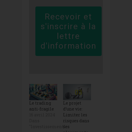
Recevoir et
s'inscrire à la
lettre
d'information
Le trading
Le projet
anti-fragile
d’une vie:
16 avril 2024
Limiter les
Dans
risques dans
"Investissement"
ses