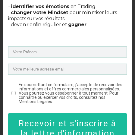
seule fois.
-
identifier vos émotions
en Trading.
Cela s’appele le Dollar Cost
-
changer votre Mindset
pour minimiser leurs
impacts sur vos résultats.
Averaging (DCA).
- devenir enfin régulier et
gagner
!
Si le marché chute
après que vous ayez
initié une position:
Vous allez limiter la casse: il suffit
d’arrêter de mettre plus le temps
que l’
hémoragie s’arrête
(Les
En soumettant ce formulaire, j'accepte de recevoir des
informations et offres commerciales personnalisées.
indicateurs comme le
RSI
et les
Vous pourrez vous désabonner à tout moment. Pour
connaître ou exercer vos droits, consultez nos
volumes
sont là pour vous aider).
Mentions Légales.
Recevoir et s'inscrire à
si le marché explose
la lettre d'information